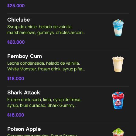
$25.000
Chiclube
Syrup de chicle, helado de vainilla,
marshmellows, gummys, chicles arcoiris,
Frozen drink, soda y lima.
$20.000
Femboy Cum
Leche condensada, helado de vainilla,
White Monster, frozen drink, syrup piña
colada, mashmellows.
$18.000
Shark Attack
Frozen drink,soda, lima, syrup de fresa,
syrup, blue curacao, Shark Gummy .
$18.000
Poison Apple
Cerezas marrasquino, Syrup Granny