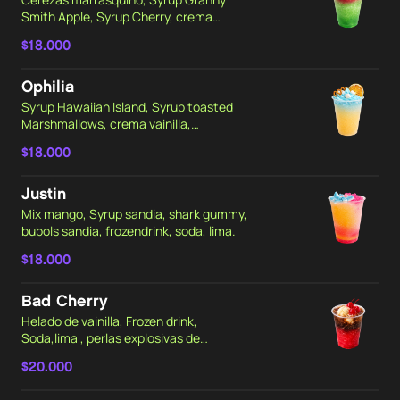
Smith Apple, Syrup Cherry, crema
vainilla, manzana deshidratada, frog
$18.000
gummy, frozendrink, soda, lima.
Ophilia
Syrup Hawaiian Island, Syrup toasted
Marshmallows, crema vainilla,
marshmellows, pretzels, frozendrink,
$18.000
soda, lima.
Justin
Mix mango, Syrup sandia, shark gummy,
bubols sandia, frozendrink, soda, lima.
$18.000
Bad Cherry
Helado de vainilla, Frozen drink,
Soda,lima , perlas explosivas de
cherry,syrup de cherry, cocacola lata
$20.000
Cerezas.