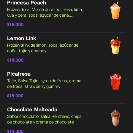
Princesa Peach
Frozen drink, Mix de durazno, fresa, lima,
uva y pera, soda, azucar de caña,
bettercreme de vainilla y trozos de fresas
$16.000
secas.
Lemon Link
Frozen drink de limón, soda, azúcar de
caña, tajín y chamoy
$14.000
Picafresa
Tajin, Salsa Tajin, syrup de fresa, crema
de fresa, strawberry gummy
$18.000
Chocolate Malteada
Sabor chocolate, salsa Hersheys, chips
de chocolate y crema de chocolate
$14.000