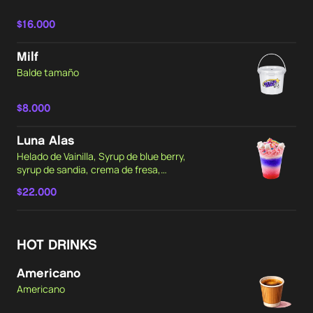
$16.000
Milf
Balde tamaño
$8.000
Luna Alas
Helado de Vainilla, Syrup de blue berry,
syrup de sandia, crema de fresa,
gomitas y sprincles arcoíris,
$22.000
mashmellows, Syrup, frozen drink,
HOT DRINKS
Americano
Americano